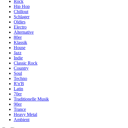
Rock
Hip Hop
Chillout
Schlager
Oldies
Electro
Alternative
80er
Klassik
House
Jazz
Indie
Classic Rock
Country
Soul
Techno
R'n'B
Latin
70er
Traditionelle Musik
90er
Trance
Heavy Metal
Ambient