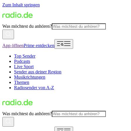
Zum Inhalt springen
Was möchtest du anhören?
App öffnen
Prime entdecken
Top Sender
Podcasts
Live Sport
Sender aus deiner Region
Musikrichtungen
Themen
Radiosender von A-Z
Was möchtest du anhören?