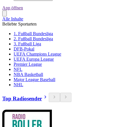
App öffnen
Alle Inhalte
Beliebte Sportarten
1. Fußball Bundesliga
2. Fußball Bundesliga
3. Fußball Liga
DFB-Pokal
UEFA Champions League
UEFA Europa League
Premier League
NFL
NBA Basketball
Major League Baseball
NHL
Top Radiosender