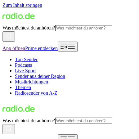
Zum Inhalt springen
Was möchtest du anhören?
App öffnen
Prime entdecken
Top Sender
Podcasts
Live Sport
Sender aus deiner Region
Musikrichtungen
Themen
Radiosender von A-Z
Was möchtest du anhören?