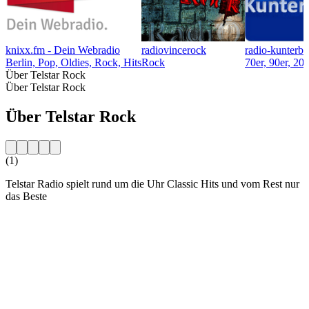
knixx.fm - Dein Webradio
radiovincerock
radio-kunterbu
Berlin, Pop, Oldies, Rock, Hits
Rock
70er, 90er, 20
Über Telstar Rock
Über Telstar Rock
Über Telstar Rock
(1)
Telstar Radio spielt rund um die Uhr Classic Hits und vom Rest nur
das Beste
Sender-Website