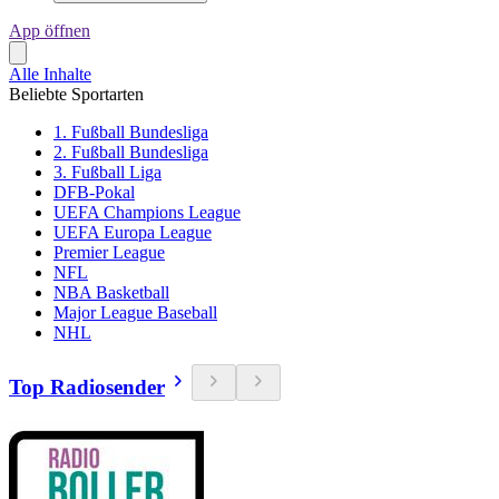
App öffnen
Alle Inhalte
Beliebte Sportarten
1. Fußball Bundesliga
2. Fußball Bundesliga
3. Fußball Liga
DFB-Pokal
UEFA Champions League
UEFA Europa League
Premier League
NFL
NBA Basketball
Major League Baseball
NHL
Top Radiosender