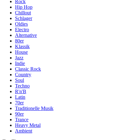
Rock
Hip Hop
Chillout
Schlager
Oldies
Electro
Alternative
80er
Klassik
House
Jazz
Indie
Classic Rock
Country
Soul
Techno
R'n'B
Latin
70er
Traditionelle Musik
90er
Trance
Heavy Metal
Ambient