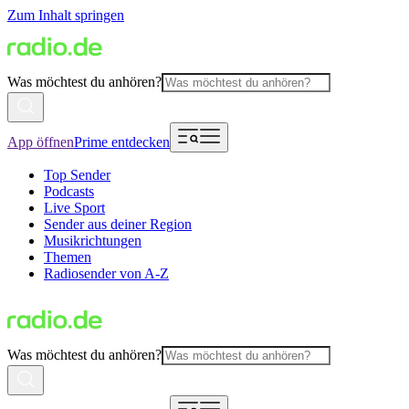
Zum Inhalt springen
Was möchtest du anhören?
App öffnen
Prime entdecken
Top Sender
Podcasts
Live Sport
Sender aus deiner Region
Musikrichtungen
Themen
Radiosender von A-Z
Was möchtest du anhören?