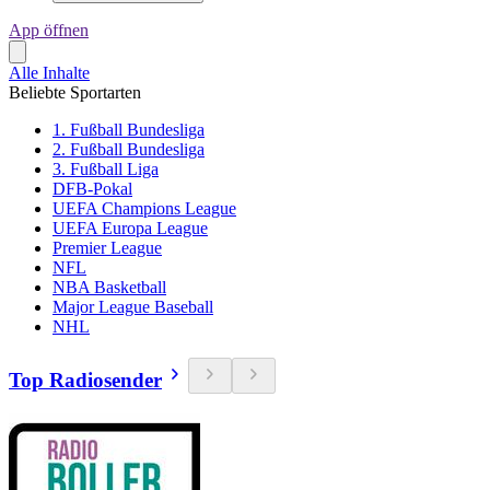
App öffnen
Alle Inhalte
Beliebte Sportarten
1. Fußball Bundesliga
2. Fußball Bundesliga
3. Fußball Liga
DFB-Pokal
UEFA Champions League
UEFA Europa League
Premier League
NFL
NBA Basketball
Major League Baseball
NHL
Top Radiosender