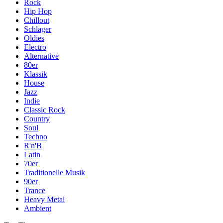
Rock
Hip Hop
Chillout
Schlager
Oldies
Electro
Alternative
80er
Klassik
House
Jazz
Indie
Classic Rock
Country
Soul
Techno
R'n'B
Latin
70er
Traditionelle Musik
90er
Trance
Heavy Metal
Ambient