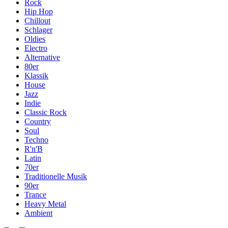
Rock
Hip Hop
Chillout
Schlager
Oldies
Electro
Alternative
80er
Klassik
House
Jazz
Indie
Classic Rock
Country
Soul
Techno
R'n'B
Latin
70er
Traditionelle Musik
90er
Trance
Heavy Metal
Ambient