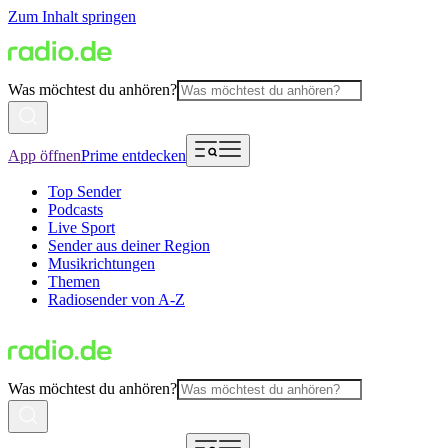
Zum Inhalt springen
Was möchtest du anhören?
App öffnen
Prime entdecken
Top Sender
Podcasts
Live Sport
Sender aus deiner Region
Musikrichtungen
Themen
Radiosender von A-Z
Was möchtest du anhören?