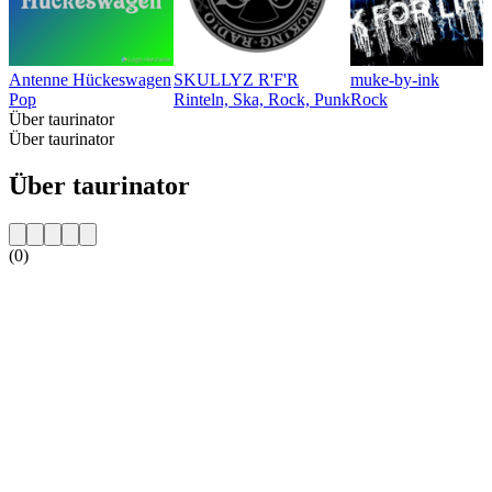
Antenne Hückeswagen
SKULLYZ R'F'R
muke-by-ink
Pop
Rinteln, Ska, Rock, Punk
Rock
Über taurinator
Über taurinator
Über taurinator
(0)
Sender-Website