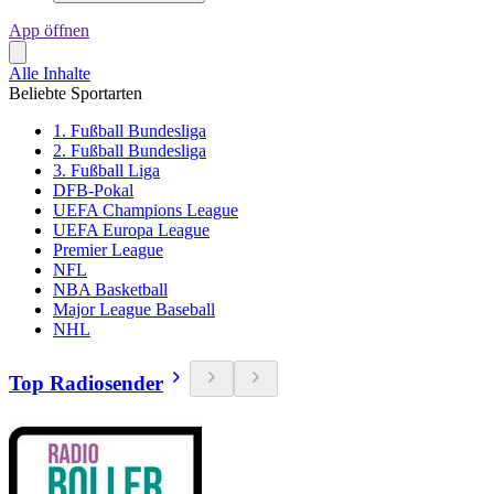
App öffnen
Alle Inhalte
Beliebte Sportarten
1. Fußball Bundesliga
2. Fußball Bundesliga
3. Fußball Liga
DFB-Pokal
UEFA Champions League
UEFA Europa League
Premier League
NFL
NBA Basketball
Major League Baseball
NHL
Top Radiosender