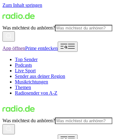
Zum Inhalt springen
Was möchtest du anhören?
App öffnen
Prime entdecken
Top Sender
Podcasts
Live Sport
Sender aus deiner Region
Musikrichtungen
Themen
Radiosender von A-Z
Was möchtest du anhören?