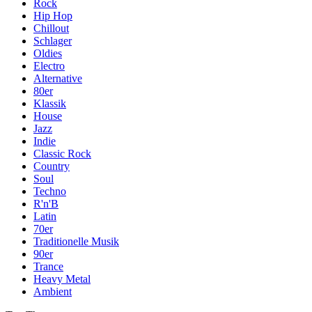
Rock
Hip Hop
Chillout
Schlager
Oldies
Electro
Alternative
80er
Klassik
House
Jazz
Indie
Classic Rock
Country
Soul
Techno
R'n'B
Latin
70er
Traditionelle Musik
90er
Trance
Heavy Metal
Ambient