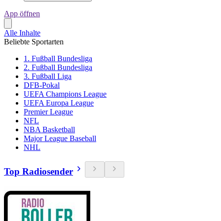
App öffnen
Alle Inhalte
Beliebte Sportarten
1. Fußball Bundesliga
2. Fußball Bundesliga
3. Fußball Liga
DFB-Pokal
UEFA Champions League
UEFA Europa League
Premier League
NFL
NBA Basketball
Major League Baseball
NHL
Top Radiosender