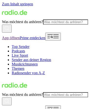
Zum Inhalt springen
Was möchtest du anhören?
App öffnen
Prime entdecken
Top Sender
Podcasts
Live Sport
Sender aus deiner Region
Musikrichtungen
Themen
Radiosender von A-Z
Was möchtest du anhören?