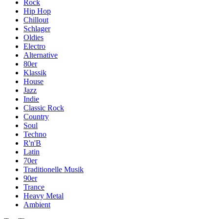
Rock
Hip Hop
Chillout
Schlager
Oldies
Electro
Alternative
80er
Klassik
House
Jazz
Indie
Classic Rock
Country
Soul
Techno
R'n'B
Latin
70er
Traditionelle Musik
90er
Trance
Heavy Metal
Ambient