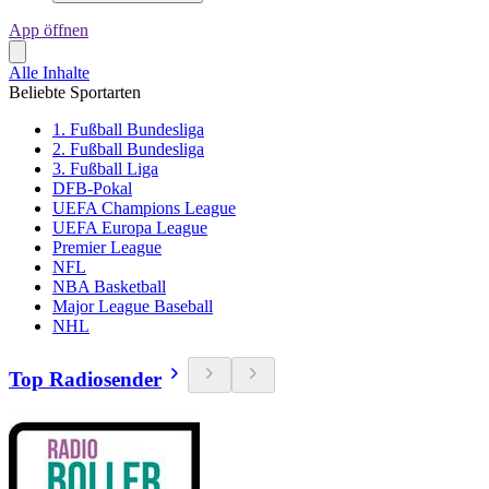
App öffnen
Alle Inhalte
Beliebte Sportarten
1. Fußball Bundesliga
2. Fußball Bundesliga
3. Fußball Liga
DFB-Pokal
UEFA Champions League
UEFA Europa League
Premier League
NFL
NBA Basketball
Major League Baseball
NHL
Top Radiosender