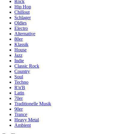
Rock
Hip Hop
Chillout
Schlager
Oldies
Electro
Alternative
80er
Klassik
House
Jazz
Indie
Classic Rock
Country
Soul
Techno
R'n'B
Latin
70er
Traditionelle Musik
90er
Trance
Heavy Metal
Ambient