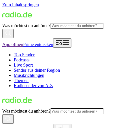
Zum Inhalt springen
Was möchtest du anhören?
App öffnen
Prime entdecken
Top Sender
Podcasts
Live Sport
Sender aus deiner Region
Musikrichtungen
Themen
Radiosender von A-Z
Was möchtest du anhören?