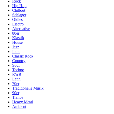
Rock
Hip Hop
Chillout
Schlager
Oldies
Electro
Alternative
80er
Klassik
House
Jazz
Indie
Classic Rock
Country
Soul
Techno
R'n'B
Latin
70er
Traditionelle Musik
90er
Trance
Heavy Metal
Ambient