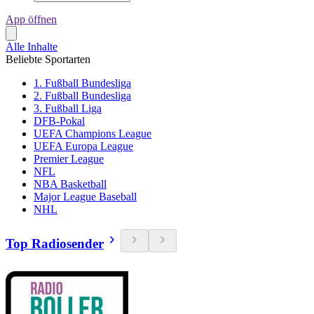
App öffnen
Alle Inhalte
Beliebte Sportarten
1. Fußball Bundesliga
2. Fußball Bundesliga
3. Fußball Liga
DFB-Pokal
UEFA Champions League
UEFA Europa League
Premier League
NFL
NBA Basketball
Major League Baseball
NHL
Top Radiosender