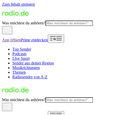
Zum Inhalt springen
Was möchtest du anhören?
App öffnen
Prime entdecken
Top Sender
Podcasts
Live Sport
Sender aus deiner Region
Musikrichtungen
Themen
Radiosender von A-Z
Was möchtest du anhören?