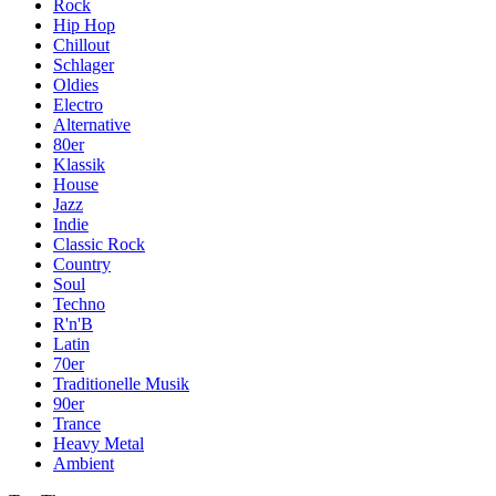
Rock
Hip Hop
Chillout
Schlager
Oldies
Electro
Alternative
80er
Klassik
House
Jazz
Indie
Classic Rock
Country
Soul
Techno
R'n'B
Latin
70er
Traditionelle Musik
90er
Trance
Heavy Metal
Ambient