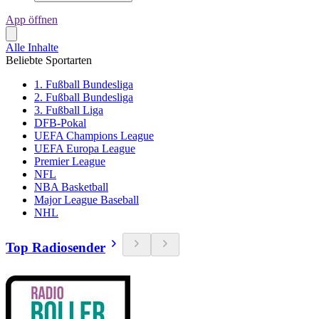
App öffnen
Alle Inhalte
Beliebte Sportarten
1. Fußball Bundesliga
2. Fußball Bundesliga
3. Fußball Liga
DFB-Pokal
UEFA Champions League
UEFA Europa League
Premier League
NFL
NBA Basketball
Major League Baseball
NHL
Top Radiosender