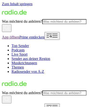
Zum Inhalt springen
Was möchtest du anhören?
App öffnen
Prime entdecken
Top Sender
Podcasts
Live Sport
Sender aus deiner Region
Musikrichtungen
Themen
Radiosender von A-Z
Was möchtest du anhören?