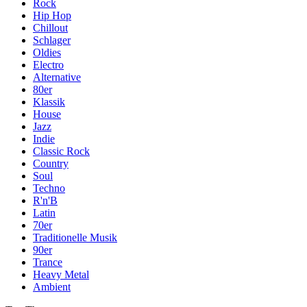
Rock
Hip Hop
Chillout
Schlager
Oldies
Electro
Alternative
80er
Klassik
House
Jazz
Indie
Classic Rock
Country
Soul
Techno
R'n'B
Latin
70er
Traditionelle Musik
90er
Trance
Heavy Metal
Ambient