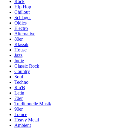
Rock
Hip Hop
Chillout
Schlager
Oldies
Electro
Alternative
80er
Klassik
House
Jazz
Indie
Classic Rock
Country
Soul
Techno
R'n'B
Latin
70er
Traditionelle Musik
90er
Trance
Heavy Metal
Ambient