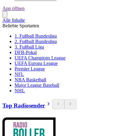
App öffnen
Alle Inhalte
Beliebte Sportarten
1. Fußball Bundesliga
2. Fußball Bundesliga
3. Fußball Liga
DFB-Pokal
UEFA Champions League
UEFA Europa League
Premier League
NFL
NBA Basketball
Major League Baseball
NHL
Top Radiosender