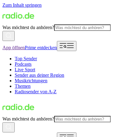
Zum Inhalt springen
Was möchtest du anhören?
App öffnen
Prime entdecken
Top Sender
Podcasts
Live Sport
Sender aus deiner Region
Musikrichtungen
Themen
Radiosender von A-Z
Was möchtest du anhören?