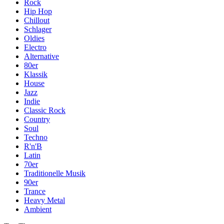
Rock
Hip Hop
Chillout
Schlager
Oldies
Electro
Alternative
80er
Klassik
House
Jazz
Indie
Classic Rock
Country
Soul
Techno
R'n'B
Latin
70er
Traditionelle Musik
90er
Trance
Heavy Metal
Ambient