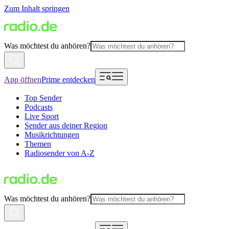
Zum Inhalt springen
Was möchtest du anhören?
App öffnen
Prime entdecken
Top Sender
Podcasts
Live Sport
Sender aus deiner Region
Musikrichtungen
Themen
Radiosender von A-Z
Was möchtest du anhören?