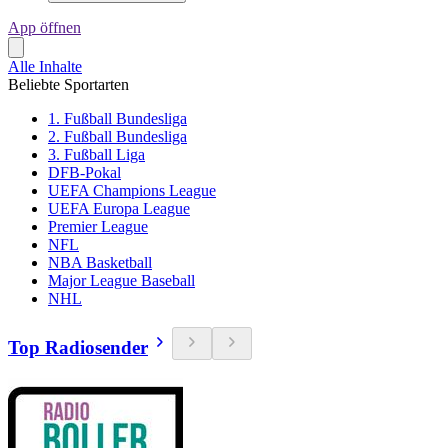
App öffnen
Alle Inhalte
Beliebte Sportarten
1. Fußball Bundesliga
2. Fußball Bundesliga
3. Fußball Liga
DFB-Pokal
UEFA Champions League
UEFA Europa League
Premier League
NFL
NBA Basketball
Major League Baseball
NHL
Top Radiosender