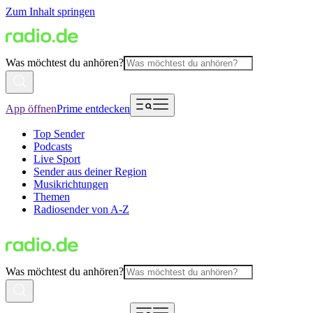
Zum Inhalt springen
Was möchtest du anhören?
App öffnen
Prime entdecken
Top Sender
Podcasts
Live Sport
Sender aus deiner Region
Musikrichtungen
Themen
Radiosender von A-Z
Was möchtest du anhören?