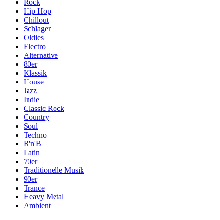
Rock
Hip Hop
Chillout
Schlager
Oldies
Electro
Alternative
80er
Klassik
House
Jazz
Indie
Classic Rock
Country
Soul
Techno
R'n'B
Latin
70er
Traditionelle Musik
90er
Trance
Heavy Metal
Ambient