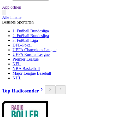
App öffnen
Alle Inhalte
Beliebte Sportarten
1. Fußball Bundesliga
2. Fußball Bundesliga
3. Fußball Liga
DFB-Pokal
UEFA Champions League
UEFA Europa League
Premier League
NFL
NBA Basketball
Major League Baseball
NHL
Top Radiosender