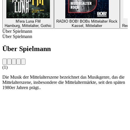
M'era Luna FM
RADIO BOB! BOBs Mittelalter Rock
Hamburg, Mittelalter, Gothic
Kassel, Mittelalter
Reck
Über Spielmann
Über Spielmann
Über Spielmann
(1)
Die Musik der Mittelalterszene bezeichnet das Musikgenre, das die
Mittelalterszene, insbesondere die Mittelaltermärkte, seit den späten
1980er Jahren prägt..
Sender-Website