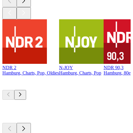
NDR 2
N-JOY
NDR 90,3
Hamburg, Charts, Pop, Oldies
Hamburg, Charts, Pop
Hamburg, 80er,
Top
Podcasts
Top
Podcasts
Top
Podcasts