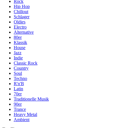
Rock
Hip Hop
Chillout
Schlager
Oldies
Electro
Alternative
80er
Klassik
House
Jazz
Indie
Classic Rock
Country
Soul
Techno
R'n'B
Latin
70er
Traditionelle Musik
90er
Trance
Heavy Metal
Ambient