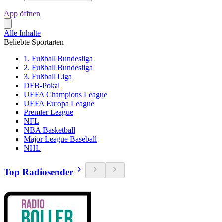
App öffnen
Alle Inhalte
Beliebte Sportarten
1. Fußball Bundesliga
2. Fußball Bundesliga
3. Fußball Liga
DFB-Pokal
UEFA Champions League
UEFA Europa League
Premier League
NFL
NBA Basketball
Major League Baseball
NHL
Top Radiosender