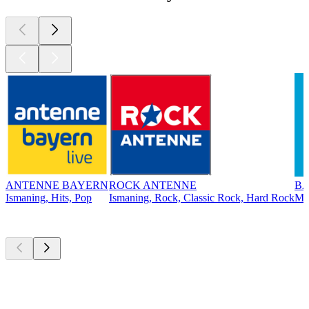
ANTENNE BAYERN
ROCK ANTENNE
BA
Ismaning, Hits, Pop
Ismaning, Rock, Classic Rock, Hard Rock
Mü
Top
Podcasts
Top
Podcasts
Top
Podcasts