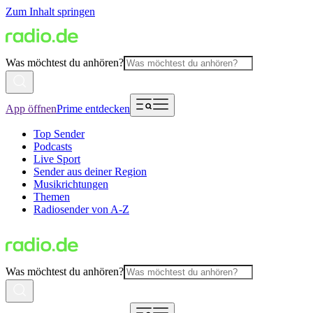
Zum Inhalt springen
Was möchtest du anhören?
App öffnen
Prime entdecken
Top Sender
Podcasts
Live Sport
Sender aus deiner Region
Musikrichtungen
Themen
Radiosender von A-Z
Was möchtest du anhören?