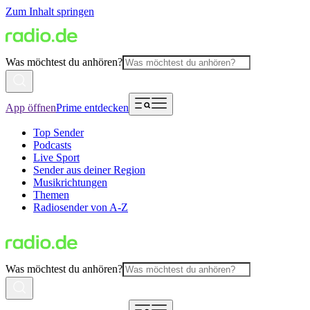
Zum Inhalt springen
Was möchtest du anhören?
App öffnen
Prime entdecken
Top Sender
Podcasts
Live Sport
Sender aus deiner Region
Musikrichtungen
Themen
Radiosender von A-Z
Was möchtest du anhören?