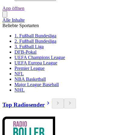
App öffnen
Alle Inhalte
Beliebte Sportarten
1. Fußball Bundesliga
2. Fußball Bundesliga
3. Fußball Liga
DFB-Pokal
UEFA Champions League
UEFA Europa League
Premier League
NFL
NBA Basketball
Major League Baseball
NHL
Top Radiosender