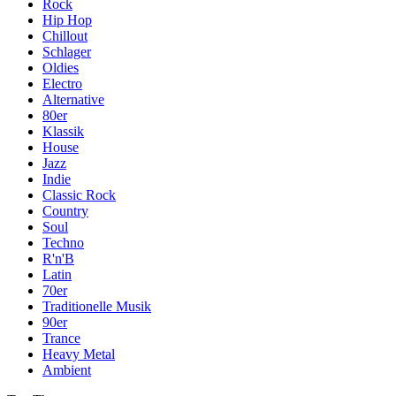
Rock
Hip Hop
Chillout
Schlager
Oldies
Electro
Alternative
80er
Klassik
House
Jazz
Indie
Classic Rock
Country
Soul
Techno
R'n'B
Latin
70er
Traditionelle Musik
90er
Trance
Heavy Metal
Ambient