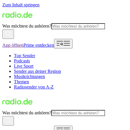
Zum Inhalt springen
Was möchtest du anhören?
App öffnen
Prime entdecken
Top Sender
Podcasts
Live Sport
Sender aus deiner Region
Musikrichtungen
Themen
Radiosender von A-Z
Was möchtest du anhören?