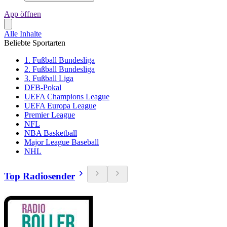
App öffnen
Alle Inhalte
Beliebte Sportarten
1. Fußball Bundesliga
2. Fußball Bundesliga
3. Fußball Liga
DFB-Pokal
UEFA Champions League
UEFA Europa League
Premier League
NFL
NBA Basketball
Major League Baseball
NHL
Top Radiosender