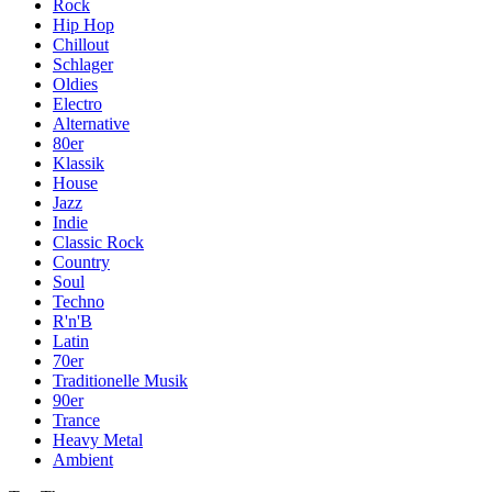
Rock
Hip Hop
Chillout
Schlager
Oldies
Electro
Alternative
80er
Klassik
House
Jazz
Indie
Classic Rock
Country
Soul
Techno
R'n'B
Latin
70er
Traditionelle Musik
90er
Trance
Heavy Metal
Ambient