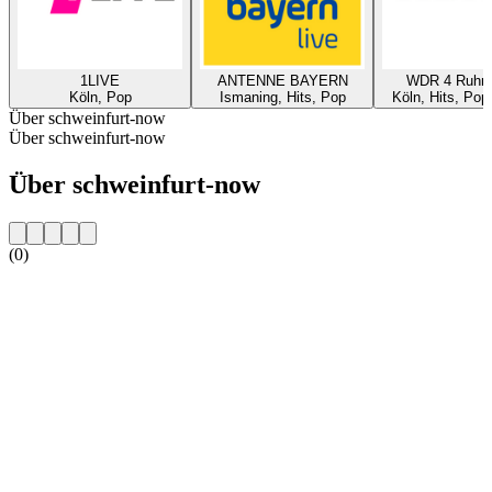
1LIVE
ANTENNE BAYERN
WDR 4 Ruhrg
Köln, Pop
Ismaning, Hits, Pop
Köln, Hits, Pop
Über schweinfurt-now
Über schweinfurt-now
Über schweinfurt-now
(0)
Sender-Website