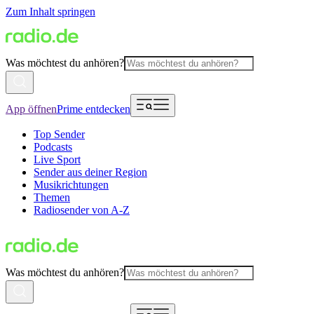
Zum Inhalt springen
Was möchtest du anhören?
App öffnen
Prime entdecken
Top Sender
Podcasts
Live Sport
Sender aus deiner Region
Musikrichtungen
Themen
Radiosender von A-Z
Was möchtest du anhören?