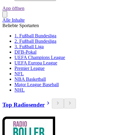
App öffnen
Alle Inhalte
Beliebte Sportarten
1. Fußball Bundesliga
2. Fußball Bundesliga
3. Fußball Liga
DFB-Pokal
UEFA Champions League
UEFA Europa League
Premier League
NFL
NBA Basketball
Major League Baseball
NHL
Top Radiosender