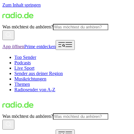
Zum Inhalt springen
Was möchtest du anhören?
App öffnen
Prime entdecken
Top Sender
Podcasts
Live Sport
Sender aus deiner Region
Musikrichtungen
Themen
Radiosender von A-Z
Was möchtest du anhören?