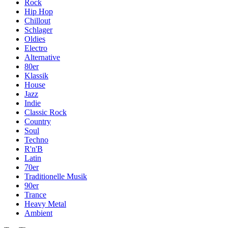
Rock
Hip Hop
Chillout
Schlager
Oldies
Electro
Alternative
80er
Klassik
House
Jazz
Indie
Classic Rock
Country
Soul
Techno
R'n'B
Latin
70er
Traditionelle Musik
90er
Trance
Heavy Metal
Ambient