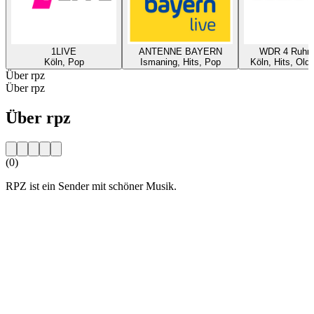
1LIVE
ANTENNE BAYERN
WDR 4 Ruhrg
Köln, Pop
Ismaning, Hits, Pop
Köln, Hits, Old
Über rpz
Über rpz
Über rpz
(0)
RPZ ist ein Sender mit schöner Musik.
Sender-Website