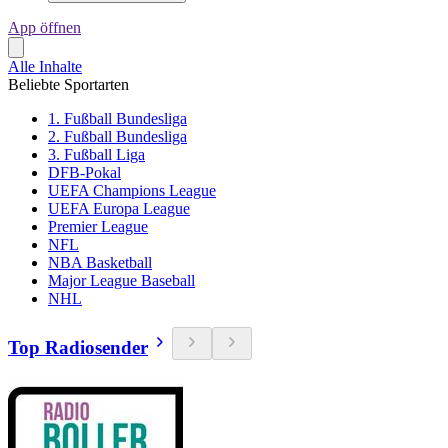
App öffnen
Alle Inhalte
Beliebte Sportarten
1. Fußball Bundesliga
2. Fußball Bundesliga
3. Fußball Liga
DFB-Pokal
UEFA Champions League
UEFA Europa League
Premier League
NFL
NBA Basketball
Major League Baseball
NHL
Top Radiosender