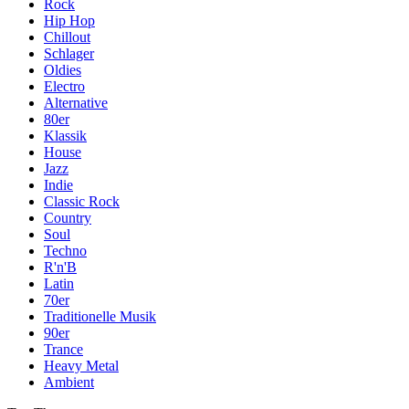
Rock
Hip Hop
Chillout
Schlager
Oldies
Electro
Alternative
80er
Klassik
House
Jazz
Indie
Classic Rock
Country
Soul
Techno
R'n'B
Latin
70er
Traditionelle Musik
90er
Trance
Heavy Metal
Ambient