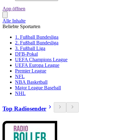
App öffnen
Alle Inhalte
Beliebte Sportarten
1. Fußball Bundesliga
2. Fußball Bundesliga
3. Fußball Liga
DFB-Pokal
UEFA Champions League
UEFA Europa League
Premier League
NFL
NBA Basketball
Major League Baseball
NHL
Top Radiosender