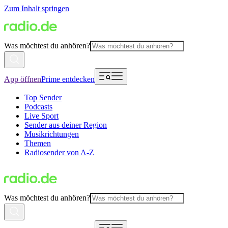
Zum Inhalt springen
Was möchtest du anhören?
App öffnen
Prime entdecken
Top Sender
Podcasts
Live Sport
Sender aus deiner Region
Musikrichtungen
Themen
Radiosender von A-Z
Was möchtest du anhören?