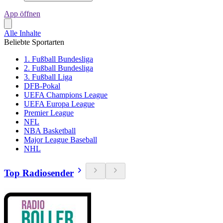
App öffnen
Alle Inhalte
Beliebte Sportarten
1. Fußball Bundesliga
2. Fußball Bundesliga
3. Fußball Liga
DFB-Pokal
UEFA Champions League
UEFA Europa League
Premier League
NFL
NBA Basketball
Major League Baseball
NHL
Top Radiosender