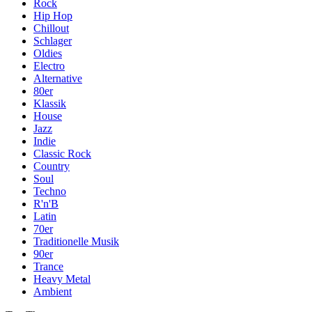
Rock
Hip Hop
Chillout
Schlager
Oldies
Electro
Alternative
80er
Klassik
House
Jazz
Indie
Classic Rock
Country
Soul
Techno
R'n'B
Latin
70er
Traditionelle Musik
90er
Trance
Heavy Metal
Ambient