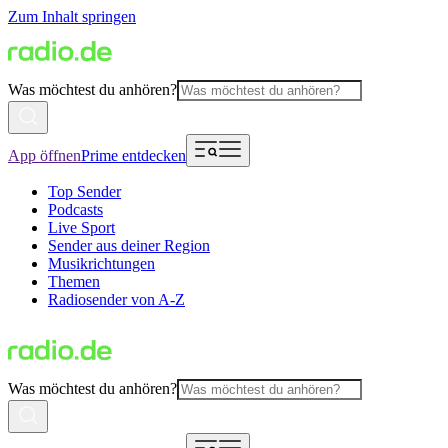
Zum Inhalt springen
Was möchtest du anhören?
App öffnen
Prime entdecken
Top Sender
Podcasts
Live Sport
Sender aus deiner Region
Musikrichtungen
Themen
Radiosender von A-Z
Was möchtest du anhören?