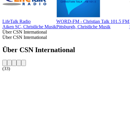
LifeTalk Radio
WORD-FM - Christian Talk 101.5 FM
K
Aiken SC, Christliche Musik
Pittsburgh, Christliche Musik
K
Über CSN International
Über CSN International
Über CSN International
(33)
Sender-Website