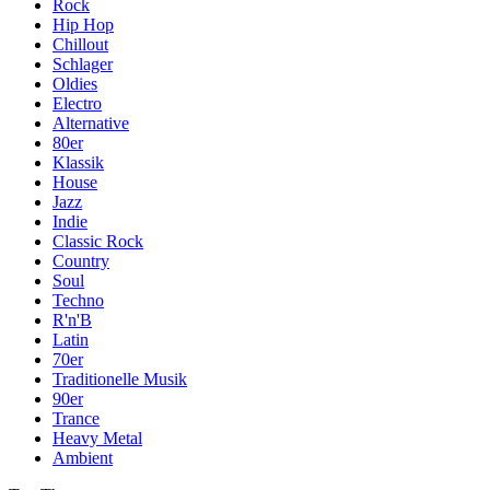
Rock
Hip Hop
Chillout
Schlager
Oldies
Electro
Alternative
80er
Klassik
House
Jazz
Indie
Classic Rock
Country
Soul
Techno
R'n'B
Latin
70er
Traditionelle Musik
90er
Trance
Heavy Metal
Ambient