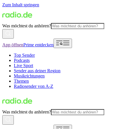
Zum Inhalt springen
Was möchtest du anhören?
App öffnen
Prime entdecken
Top Sender
Podcasts
Live Sport
Sender aus deiner Region
Musikrichtungen
Themen
Radiosender von A-Z
Was möchtest du anhören?