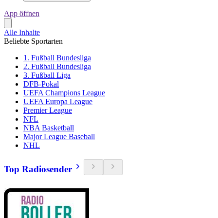
App öffnen
Alle Inhalte
Beliebte Sportarten
1. Fußball Bundesliga
2. Fußball Bundesliga
3. Fußball Liga
DFB-Pokal
UEFA Champions League
UEFA Europa League
Premier League
NFL
NBA Basketball
Major League Baseball
NHL
Top Radiosender