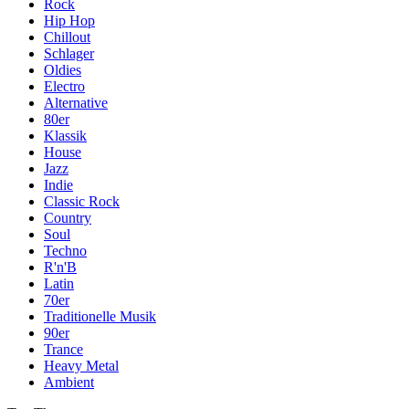
Rock
Hip Hop
Chillout
Schlager
Oldies
Electro
Alternative
80er
Klassik
House
Jazz
Indie
Classic Rock
Country
Soul
Techno
R'n'B
Latin
70er
Traditionelle Musik
90er
Trance
Heavy Metal
Ambient