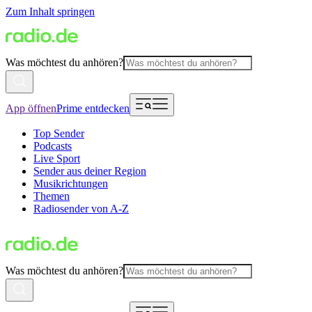
Zum Inhalt springen
Was möchtest du anhören?
App öffnen
Prime entdecken
Top Sender
Podcasts
Live Sport
Sender aus deiner Region
Musikrichtungen
Themen
Radiosender von A-Z
Was möchtest du anhören?