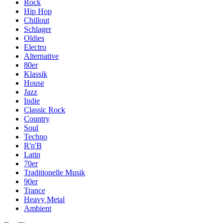
Rock
Hip Hop
Chillout
Schlager
Oldies
Electro
Alternative
80er
Klassik
House
Jazz
Indie
Classic Rock
Country
Soul
Techno
R'n'B
Latin
70er
Traditionelle Musik
90er
Trance
Heavy Metal
Ambient