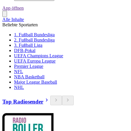
App öffnen
Alle Inhalte
Beliebte Sportarten
1. Fußball Bundesliga
2. Fußball Bundesliga
3. Fußball Liga
DFB-Pokal
UEFA Champions League
UEFA Europa League
Premier League
NFL
NBA Basketball
Major League Baseball
NHL
Top Radiosender