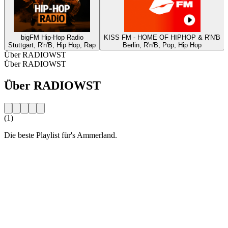
bigFM Hip-Hop Radio
KISS FM - HOME OF HIPHOP & R'N'B
Stuttgart, R'n'B, Hip Hop, Rap
Berlin, R'n'B, Pop, Hip Hop
Über RADIOWST
Über RADIOWST
Über RADIOWST
(1)
Die beste Playlist für's Ammerland.
Sender-Website