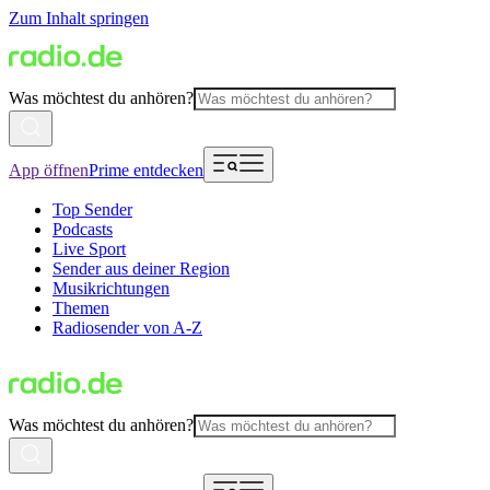
Zum Inhalt springen
Was möchtest du anhören?
App öffnen
Prime entdecken
Top Sender
Podcasts
Live Sport
Sender aus deiner Region
Musikrichtungen
Themen
Radiosender von A-Z
Was möchtest du anhören?