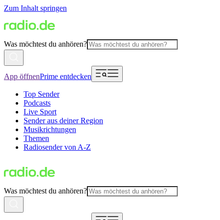
Zum Inhalt springen
Was möchtest du anhören?
App öffnen
Prime entdecken
Top Sender
Podcasts
Live Sport
Sender aus deiner Region
Musikrichtungen
Themen
Radiosender von A-Z
Was möchtest du anhören?