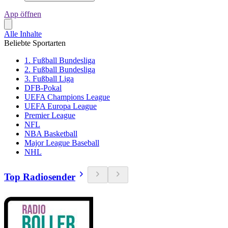
App öffnen
Alle Inhalte
Beliebte Sportarten
1. Fußball Bundesliga
2. Fußball Bundesliga
3. Fußball Liga
DFB-Pokal
UEFA Champions League
UEFA Europa League
Premier League
NFL
NBA Basketball
Major League Baseball
NHL
Top Radiosender