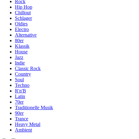
Rock
Hip Hop
Chillout
Schlager
Oldies
Electro
Alternative
80er
Klassik
House
Jazz
Indie
Classic Rock
Country
Soul
Techno
R'n'B
Latin
70er
Traditionelle Musik
90er
Trance
Heavy Metal
Ambient