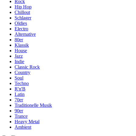
Rock
Hip Hop
Chillout
Schlager
Oldies
Electro
Alternative
80er
Klassik
House
Jazz
Indie
Classic Rock
Country
Soul
Techno
R'n'B
Latin
70er
Traditionelle Musik
90er
Trance
Heavy Metal
Ambient