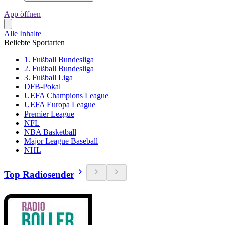
App öffnen
Alle Inhalte
Beliebte Sportarten
1. Fußball Bundesliga
2. Fußball Bundesliga
3. Fußball Liga
DFB-Pokal
UEFA Champions League
UEFA Europa League
Premier League
NFL
NBA Basketball
Major League Baseball
NHL
Top Radiosender