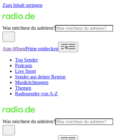
Zum Inhalt springen
Was möchtest du anhören?
App öffnen
Prime entdecken
Top Sender
Podcasts
Live Sport
Sender aus deiner Region
Musikrichtungen
Themen
Radiosender von A-Z
Was möchtest du anhören?