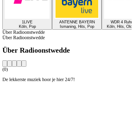
1LIVE
ANTENNE BAYERN
WDR 4 Ruhrg
Köln, Pop
Ismaning, Hits, Pop
Köln, Hits, Old
Über Radioonstwedde
Über Radioonstwedde
Über Radioonstwedde
(0)
De lekkerste muziek hoor je hier 24/7!
Sender-Website