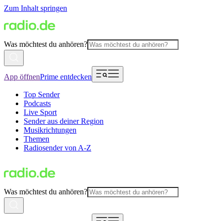
Zum Inhalt springen
Was möchtest du anhören?
App öffnen
Prime entdecken
Top Sender
Podcasts
Live Sport
Sender aus deiner Region
Musikrichtungen
Themen
Radiosender von A-Z
Was möchtest du anhören?