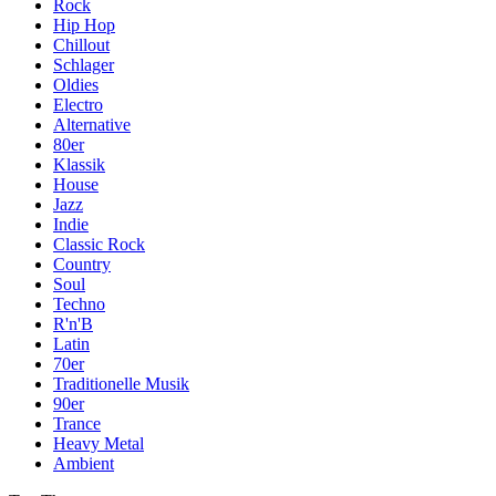
Rock
Hip Hop
Chillout
Schlager
Oldies
Electro
Alternative
80er
Klassik
House
Jazz
Indie
Classic Rock
Country
Soul
Techno
R'n'B
Latin
70er
Traditionelle Musik
90er
Trance
Heavy Metal
Ambient