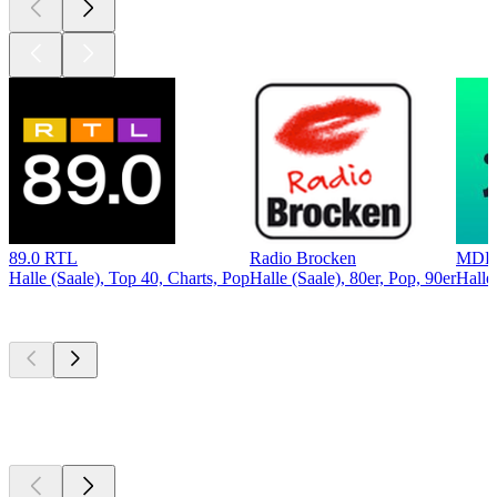
89.0 RTL
Radio Brocken
MDR
Halle (Saale), Top 40, Charts, Pop
Halle (Saale), 80er, Pop, 90er
Halle
Top
Podcasts
Top
Podcasts
Top
Podcasts