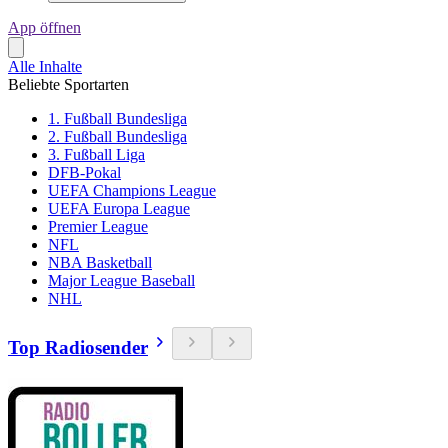
App öffnen
Alle Inhalte
Beliebte Sportarten
1. Fußball Bundesliga
2. Fußball Bundesliga
3. Fußball Liga
DFB-Pokal
UEFA Champions League
UEFA Europa League
Premier League
NFL
NBA Basketball
Major League Baseball
NHL
Top Radiosender