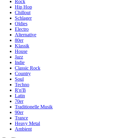
Rock
Hip Hop
Chillout
Schlager
Oldies
Electro
Alternative
80er
Klassik
House
Jazz
Indie
Classic Rock
Country
Soul
Techno
R'n'B
Latin
70er
Traditionelle Musik
90er
Trance
Heavy Metal
Ambient