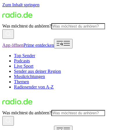
Zum Inhalt springen
Was möchtest du anhören?
App öffnen
Prime entdecken
Top Sender
Podcasts
Live Sport
Sender aus deiner Region
Musikrichtungen
Themen
Radiosender von A-Z
Was möchtest du anhören?