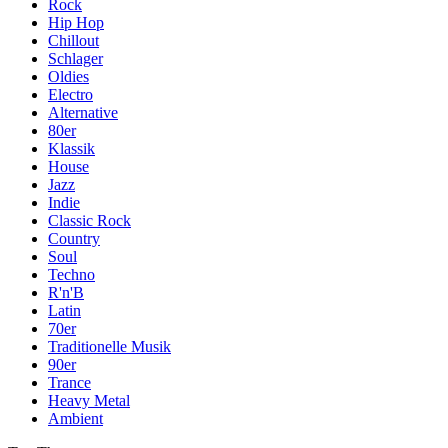
Rock
Hip Hop
Chillout
Schlager
Oldies
Electro
Alternative
80er
Klassik
House
Jazz
Indie
Classic Rock
Country
Soul
Techno
R'n'B
Latin
70er
Traditionelle Musik
90er
Trance
Heavy Metal
Ambient