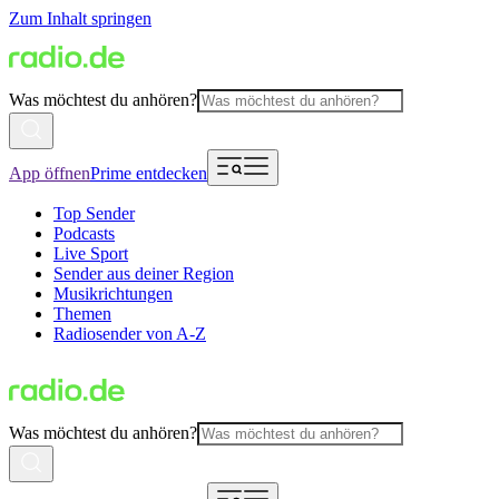
Zum Inhalt springen
Was möchtest du anhören?
App öffnen
Prime entdecken
Top Sender
Podcasts
Live Sport
Sender aus deiner Region
Musikrichtungen
Themen
Radiosender von A-Z
Was möchtest du anhören?