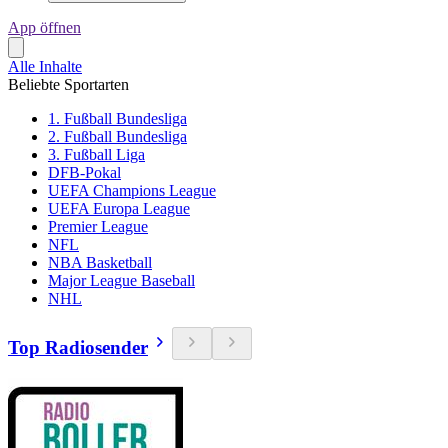
App öffnen
Alle Inhalte
Beliebte Sportarten
1. Fußball Bundesliga
2. Fußball Bundesliga
3. Fußball Liga
DFB-Pokal
UEFA Champions League
UEFA Europa League
Premier League
NFL
NBA Basketball
Major League Baseball
NHL
Top Radiosender