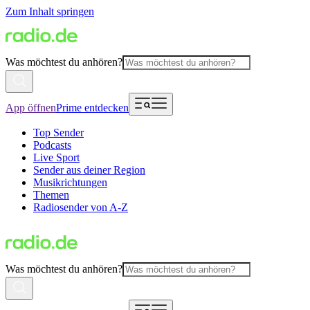
Zum Inhalt springen
Was möchtest du anhören?
App öffnen
Prime entdecken
Top Sender
Podcasts
Live Sport
Sender aus deiner Region
Musikrichtungen
Themen
Radiosender von A-Z
Was möchtest du anhören?