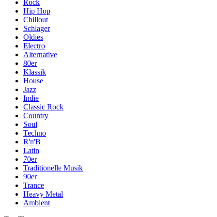
Rock
Hip Hop
Chillout
Schlager
Oldies
Electro
Alternative
80er
Klassik
House
Jazz
Indie
Classic Rock
Country
Soul
Techno
R'n'B
Latin
70er
Traditionelle Musik
90er
Trance
Heavy Metal
Ambient