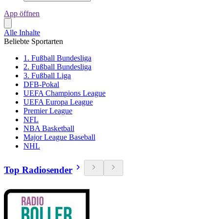
App öffnen
Alle Inhalte
Beliebte Sportarten
1. Fußball Bundesliga
2. Fußball Bundesliga
3. Fußball Liga
DFB-Pokal
UEFA Champions League
UEFA Europa League
Premier League
NFL
NBA Basketball
Major League Baseball
NHL
Top Radiosender