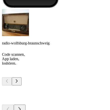
radio-wolfsburg-braunschweig
Code scannen,
App laden,
loshören.
Top
Podcasts
Top
Podcasts
Top
Podcasts