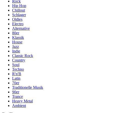
Rock
Hip Hop
Chillout
Schlager
Oldies
Electro
Alternative
80er
Klassik
House
Jazz
Indie
Classic Rock
Country
Soul
Techno
R'n'B
Latin
70er
Traditionelle Musik
90er
Trance
Heavy Metal
Ambient