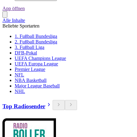
App öffnen
Alle Inhalte
Beliebte Sportarten
1. Fußball Bundesliga
2. Fußball Bundesliga
3. Fußball Liga
DFB-Pokal
UEFA Champions League
UEFA Europa League
Premier League
NFL
NBA Basketball
Major League Baseball
NHL
Top Radiosender