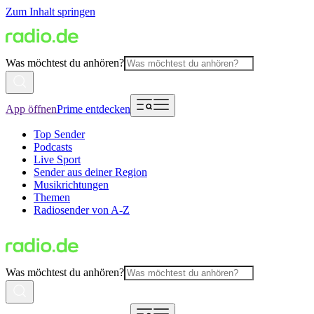
Zum Inhalt springen
Was möchtest du anhören?
App öffnen
Prime entdecken
Top Sender
Podcasts
Live Sport
Sender aus deiner Region
Musikrichtungen
Themen
Radiosender von A-Z
Was möchtest du anhören?