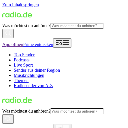
Zum Inhalt springen
Was möchtest du anhören?
App öffnen
Prime entdecken
Top Sender
Podcasts
Live Sport
Sender aus deiner Region
Musikrichtungen
Themen
Radiosender von A-Z
Was möchtest du anhören?