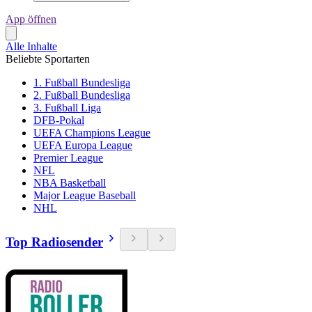
App öffnen
Alle Inhalte
Beliebte Sportarten
1. Fußball Bundesliga
2. Fußball Bundesliga
3. Fußball Liga
DFB-Pokal
UEFA Champions League
UEFA Europa League
Premier League
NFL
NBA Basketball
Major League Baseball
NHL
Top Radiosender