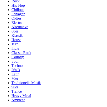
Rock
Hip Hop
Chillout
Schlager
Oldies
Electro
Alternative
80er
Klassik
House
Jazz
Indie
Classic Rock
Country
Soul
Techno
R'n'B
Latin
70er
Traditionelle Musik
90er
Trance
Heavy Metal
Ambient