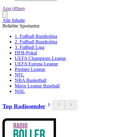
App öffnen
Alle Inhalte
Beliebte Sportarten
1. Fußball Bundesliga
2. Fußball Bundesliga
3. Fußball Liga
DFB-Pokal
UEFA Champions League
UEFA Europa League
Premier League
NFL
NBA Basketball
Major League Baseball
NHL
Top Radiosender