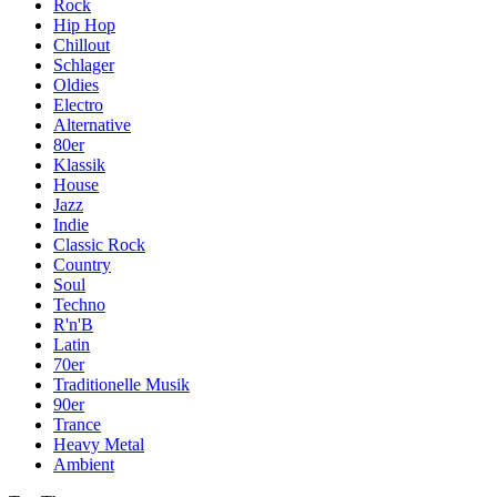
Rock
Hip Hop
Chillout
Schlager
Oldies
Electro
Alternative
80er
Klassik
House
Jazz
Indie
Classic Rock
Country
Soul
Techno
R'n'B
Latin
70er
Traditionelle Musik
90er
Trance
Heavy Metal
Ambient