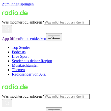
Zum Inhalt springen
Was möchtest du anhören?
App öffnen
Prime entdecken
Top Sender
Podcasts
Live Sport
Sender aus deiner Region
Musikrichtungen
Themen
Radiosender von A-Z
Was möchtest du anhören?