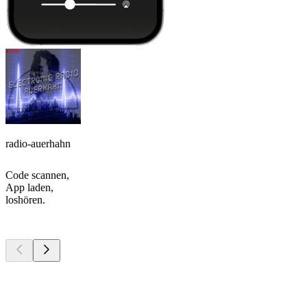
radio-auerhahn
Code scannen,
App laden,
loshören.
Top
Podcasts
Top
Podcasts
Top
Podcasts