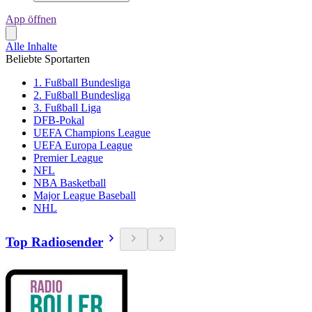
App öffnen
Alle Inhalte
Beliebte Sportarten
1. Fußball Bundesliga
2. Fußball Bundesliga
3. Fußball Liga
DFB-Pokal
UEFA Champions League
UEFA Europa League
Premier League
NFL
NBA Basketball
Major League Baseball
NHL
Top Radiosender