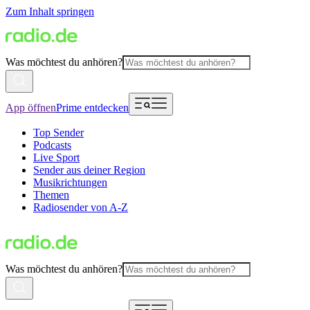
Zum Inhalt springen
Was möchtest du anhören?
App öffnen
Prime entdecken
Top Sender
Podcasts
Live Sport
Sender aus deiner Region
Musikrichtungen
Themen
Radiosender von A-Z
Was möchtest du anhören?