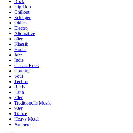
Rock
Hip Hop
Chillout
Schlager
Oldies
Electro
Alternative
80er
Klassik
House
Jazz
Indie
Classic Rock
Country
Soul
Techno
R'n'B
Latin
70er
Traditionelle Musik
90er
Trance
Heavy Metal
Ambient