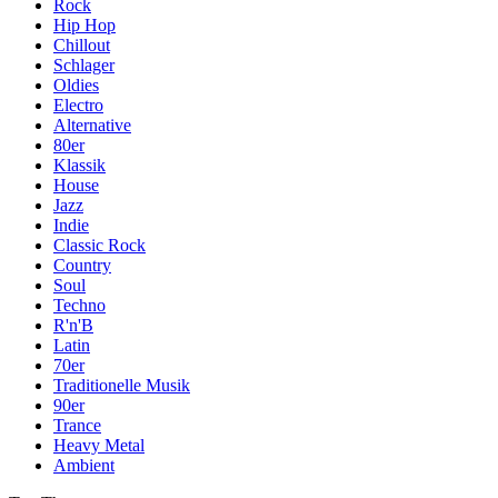
Rock
Hip Hop
Chillout
Schlager
Oldies
Electro
Alternative
80er
Klassik
House
Jazz
Indie
Classic Rock
Country
Soul
Techno
R'n'B
Latin
70er
Traditionelle Musik
90er
Trance
Heavy Metal
Ambient