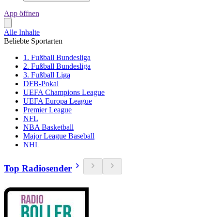
App öffnen
Alle Inhalte
Beliebte Sportarten
1. Fußball Bundesliga
2. Fußball Bundesliga
3. Fußball Liga
DFB-Pokal
UEFA Champions League
UEFA Europa League
Premier League
NFL
NBA Basketball
Major League Baseball
NHL
Top Radiosender