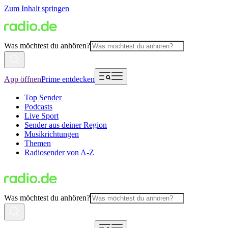
Zum Inhalt springen
Was möchtest du anhören?
App öffnen
Prime entdecken
Top Sender
Podcasts
Live Sport
Sender aus deiner Region
Musikrichtungen
Themen
Radiosender von A-Z
Was möchtest du anhören?