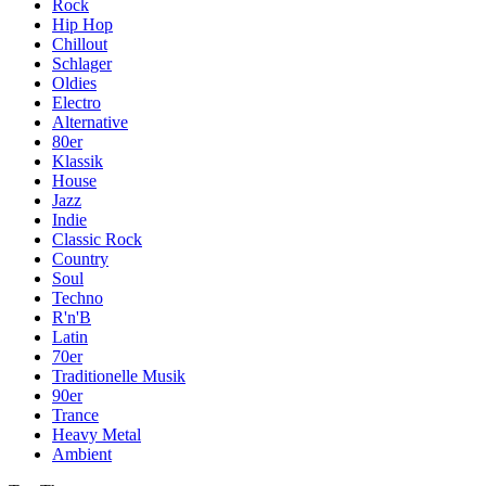
Rock
Hip Hop
Chillout
Schlager
Oldies
Electro
Alternative
80er
Klassik
House
Jazz
Indie
Classic Rock
Country
Soul
Techno
R'n'B
Latin
70er
Traditionelle Musik
90er
Trance
Heavy Metal
Ambient