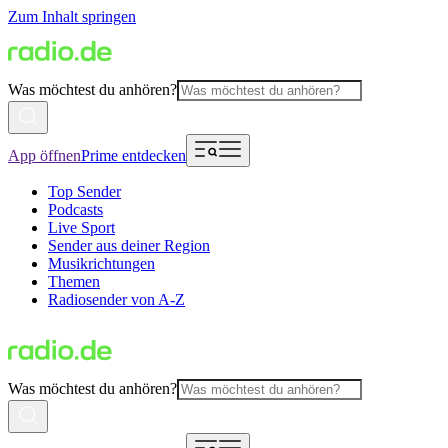
Zum Inhalt springen
Was möchtest du anhören?
App öffnen
Prime entdecken
Top Sender
Podcasts
Live Sport
Sender aus deiner Region
Musikrichtungen
Themen
Radiosender von A-Z
Was möchtest du anhören?