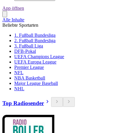
App öffnen
Alle Inhalte
Beliebte Sportarten
1. Fußball Bundesliga
2. Fußball Bundesliga
3. Fußball Liga
DFB-Pokal
UEFA Champions League
UEFA Europa League
Premier League
NFL
NBA Basketball
Major League Baseball
NHL
Top Radiosender