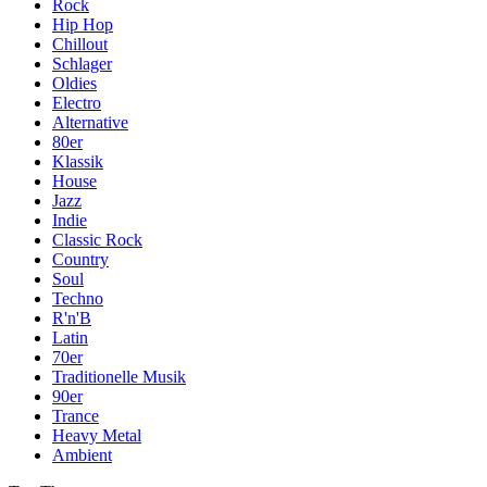
Rock
Hip Hop
Chillout
Schlager
Oldies
Electro
Alternative
80er
Klassik
House
Jazz
Indie
Classic Rock
Country
Soul
Techno
R'n'B
Latin
70er
Traditionelle Musik
90er
Trance
Heavy Metal
Ambient