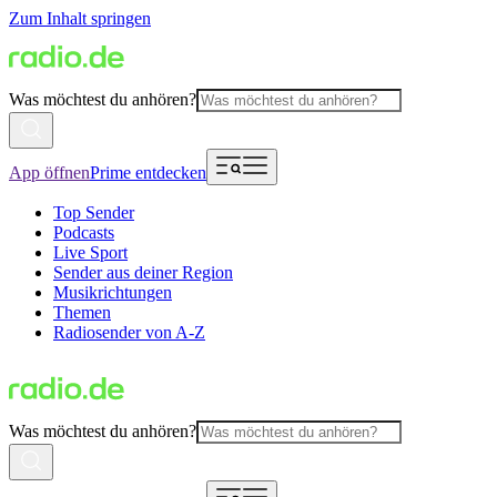
Zum Inhalt springen
Was möchtest du anhören?
App öffnen
Prime entdecken
Top Sender
Podcasts
Live Sport
Sender aus deiner Region
Musikrichtungen
Themen
Radiosender von A-Z
Was möchtest du anhören?