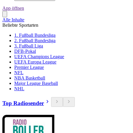
App öffnen
Alle Inhalte
Beliebte Sportarten
1. Fußball Bundesliga
2. Fußball Bundesliga
3. Fußball Liga
DFB-Pokal
UEFA Champions League
UEFA Europa League
Premier League
NFL
NBA Basketball
Major League Baseball
NHL
Top Radiosender