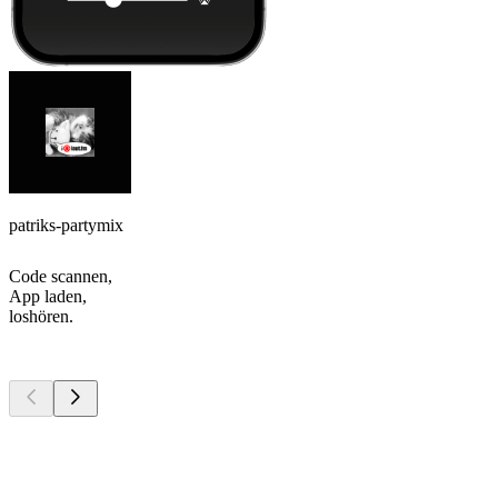
patriks-partymix
Code scannen,
App laden,
loshören.
Top
Podcasts
Top
Podcasts
Top
Podcasts