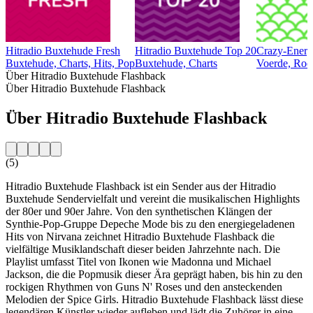
Hitradio Buxtehude Fresh
Hitradio Buxtehude Top 20
Crazy-Energ
Buxtehude, Charts, Hits, Pop
Buxtehude, Charts
Voerde, Rock
Über Hitradio Buxtehude Flashback
Über Hitradio Buxtehude Flashback
Über Hitradio Buxtehude Flashback
(5)
Hitradio Buxtehude Flashback ist ein Sender aus der Hitradio
Buxtehude Sendervielfalt und vereint die musikalischen Highlights
der 80er und 90er Jahre. Von den synthetischen Klängen der
Synthie-Pop-Gruppe Depeche Mode bis zu den energiegeladenen
Hits von Nirvana zeichnet Hitradio Buxtehude Flashback die
vielfältige Musiklandschaft dieser beiden Jahrzehnte nach. Die
Playlist umfasst Titel von Ikonen wie Madonna und Michael
Jackson, die die Popmusik dieser Ära geprägt haben, bis hin zu den
rockigen Rhythmen von Guns N' Roses und den ansteckenden
Melodien der Spice Girls. Hitradio Buxtehude Flashback lässt diese
legendären Künstler wieder aufleben und lädt die Zuhörer in eine