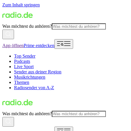
Zum Inhalt springen
Was möchtest du anhören?
App öffnen
Prime entdecken
Top Sender
Podcasts
Live Sport
Sender aus deiner Region
Musikrichtungen
Themen
Radiosender von A-Z
Was möchtest du anhören?