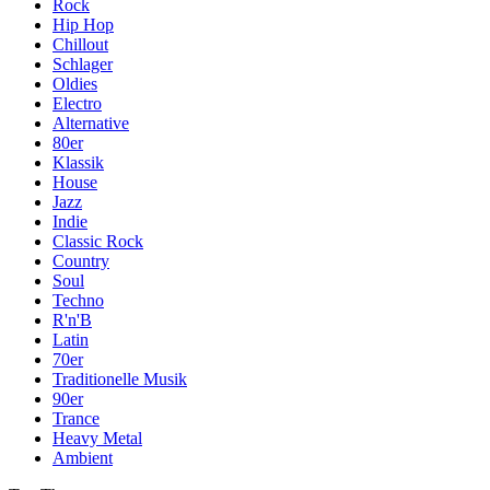
Rock
Hip Hop
Chillout
Schlager
Oldies
Electro
Alternative
80er
Klassik
House
Jazz
Indie
Classic Rock
Country
Soul
Techno
R'n'B
Latin
70er
Traditionelle Musik
90er
Trance
Heavy Metal
Ambient