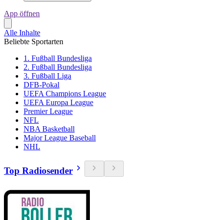
App öffnen
Alle Inhalte
Beliebte Sportarten
1. Fußball Bundesliga
2. Fußball Bundesliga
3. Fußball Liga
DFB-Pokal
UEFA Champions League
UEFA Europa League
Premier League
NFL
NBA Basketball
Major League Baseball
NHL
Top Radiosender