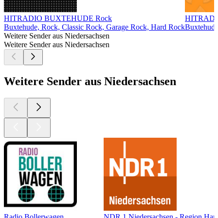
HITRADIO BUXTEHUDE Rock
HITRADI
Buxtehude, Rock, Classic Rock, Garage Rock, Hard Rock
Buxtehude,
Weitere Sender aus Niedersachsen
Weitere Sender aus Niedersachsen
Weitere Sender aus Niedersachsen
Radio Bollerwagen
NDR 1 Niedersachsen - Region Han