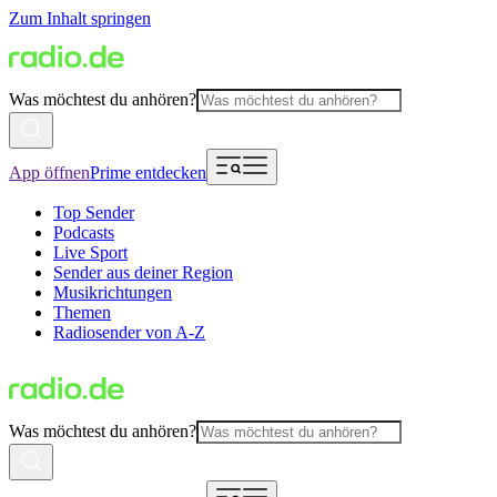
Zum Inhalt springen
Was möchtest du anhören?
App öffnen
Prime entdecken
Top Sender
Podcasts
Live Sport
Sender aus deiner Region
Musikrichtungen
Themen
Radiosender von A-Z
Was möchtest du anhören?