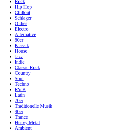
Rock
Hip Hop
Chillout
Schlager
Oldies
Electro
Alternative
80er
Klassik
House
Jazz
Indie
Classic Rock
Country
Soul
Techno
R'n'B
Latin
70er
Traditionelle Musik
90er
Trance
Heavy Metal
Ambient