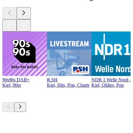
90s90s DAB+
R.SH
NDR 1 Welle Nord - 
Kiel, 90er
Kiel, Hits, Pop, Charts
Kiel, Oldies, Pop
Top
Podcasts
Top
Podcasts
Top
Podcasts