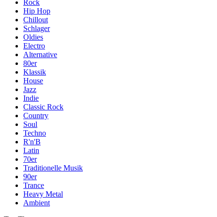
Rock
Hip Hop
Chillout
Schlager
Oldies
Electro
Alternative
80er
Klassik
House
Jazz
Indie
Classic Rock
Country
Soul
Techno
R'n'B
Latin
70er
Traditionelle Musik
90er
Trance
Heavy Metal
Ambient