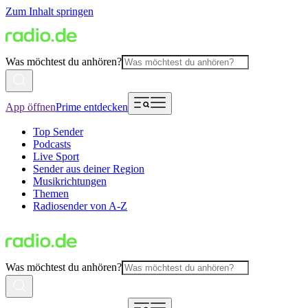
Zum Inhalt springen
Was möchtest du anhören?
App öffnen
Prime entdecken
Top Sender
Podcasts
Live Sport
Sender aus deiner Region
Musikrichtungen
Themen
Radiosender von A-Z
Was möchtest du anhören?