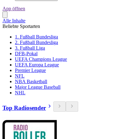
App öffnen
Alle Inhalte
Beliebte Sportarten
1. Fußball Bundesliga
2. Fußball Bundesliga
3. Fußball Liga
DFB-Pokal
UEFA Champions League
UEFA Europa League
Premier League
NFL
NBA Basketball
Major League Baseball
NHL
Top Radiosender