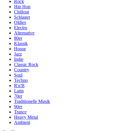
Rock
Hip Hop
Chillout
Schlager
Oldies
Electro
Alternative
80er
Klassik
House
Jazz
Indie
Classic Rock
Country
Soul
Techno
R'n'B
Latin
70er
Traditionelle Musik
90er
Trance
Heavy Metal
Ambient