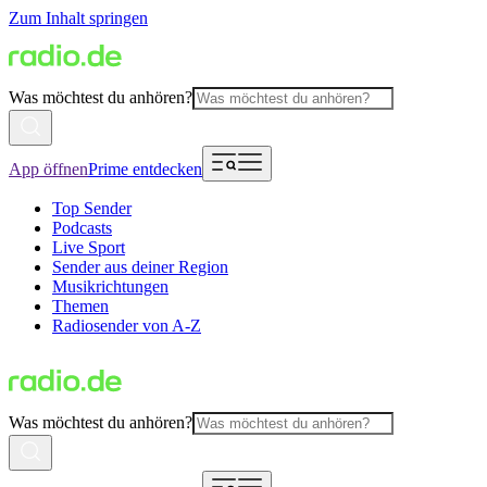
Zum Inhalt springen
Was möchtest du anhören?
App öffnen
Prime entdecken
Top Sender
Podcasts
Live Sport
Sender aus deiner Region
Musikrichtungen
Themen
Radiosender von A-Z
Was möchtest du anhören?