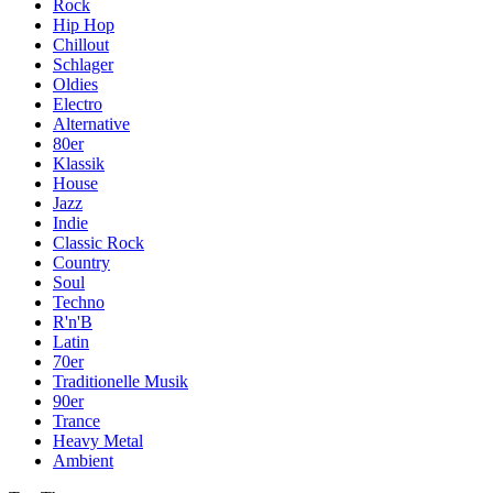
Rock
Hip Hop
Chillout
Schlager
Oldies
Electro
Alternative
80er
Klassik
House
Jazz
Indie
Classic Rock
Country
Soul
Techno
R'n'B
Latin
70er
Traditionelle Musik
90er
Trance
Heavy Metal
Ambient