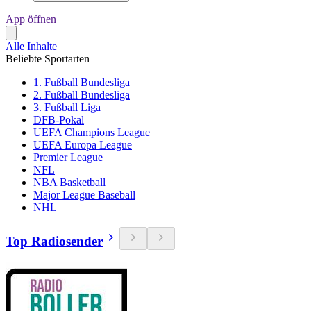
App öffnen
Alle Inhalte
Beliebte Sportarten
1. Fußball Bundesliga
2. Fußball Bundesliga
3. Fußball Liga
DFB-Pokal
UEFA Champions League
UEFA Europa League
Premier League
NFL
NBA Basketball
Major League Baseball
NHL
Top Radiosender