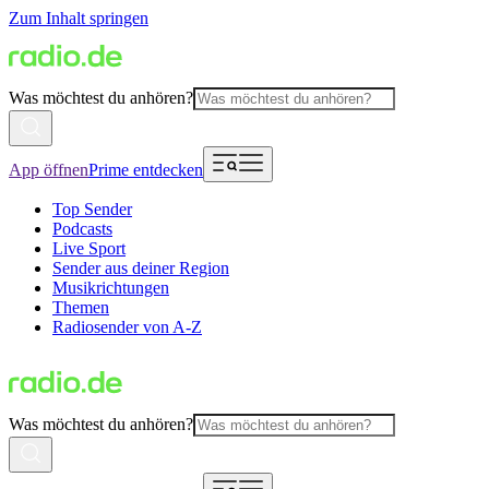
Zum Inhalt springen
Was möchtest du anhören?
App öffnen
Prime entdecken
Top Sender
Podcasts
Live Sport
Sender aus deiner Region
Musikrichtungen
Themen
Radiosender von A-Z
Was möchtest du anhören?