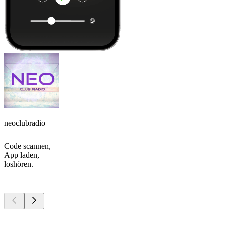
neoclubradio
Code scannen,
App laden,
loshören.
Top
Podcasts
Top
Podcasts