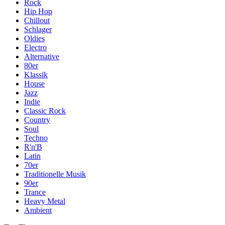
Rock
Hip Hop
Chillout
Schlager
Oldies
Electro
Alternative
80er
Klassik
House
Jazz
Indie
Classic Rock
Country
Soul
Techno
R'n'B
Latin
70er
Traditionelle Musik
90er
Trance
Heavy Metal
Ambient