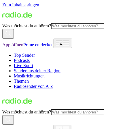
Zum Inhalt springen
Was möchtest du anhören?
App öffnen
Prime entdecken
Top Sender
Podcasts
Live Sport
Sender aus deiner Region
Musikrichtungen
Themen
Radiosender von A-Z
Was möchtest du anhören?