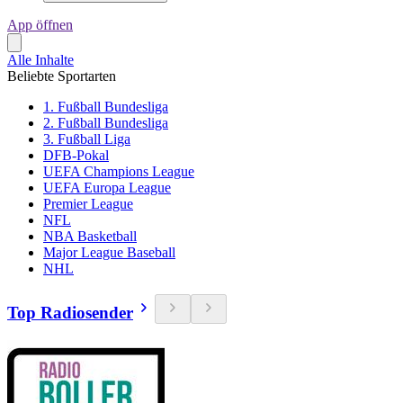
App öffnen
Alle Inhalte
Beliebte Sportarten
1. Fußball Bundesliga
2. Fußball Bundesliga
3. Fußball Liga
DFB-Pokal
UEFA Champions League
UEFA Europa League
Premier League
NFL
NBA Basketball
Major League Baseball
NHL
Top Radiosender