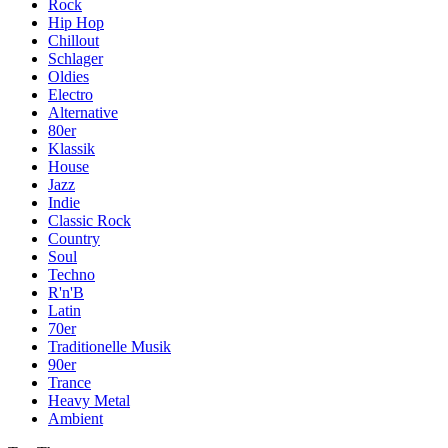
Rock
Hip Hop
Chillout
Schlager
Oldies
Electro
Alternative
80er
Klassik
House
Jazz
Indie
Classic Rock
Country
Soul
Techno
R'n'B
Latin
70er
Traditionelle Musik
90er
Trance
Heavy Metal
Ambient