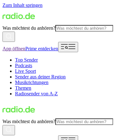
Zum Inhalt springen
Was möchtest du anhören?
App öffnen
Prime entdecken
Top Sender
Podcasts
Live Sport
Sender aus deiner Region
Musikrichtungen
Themen
Radiosender von A-Z
Was möchtest du anhören?