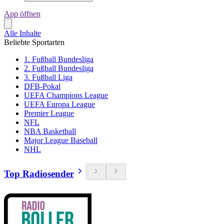
App öffnen
Alle Inhalte
Beliebte Sportarten
1. Fußball Bundesliga
2. Fußball Bundesliga
3. Fußball Liga
DFB-Pokal
UEFA Champions League
UEFA Europa League
Premier League
NFL
NBA Basketball
Major League Baseball
NHL
Top Radiosender