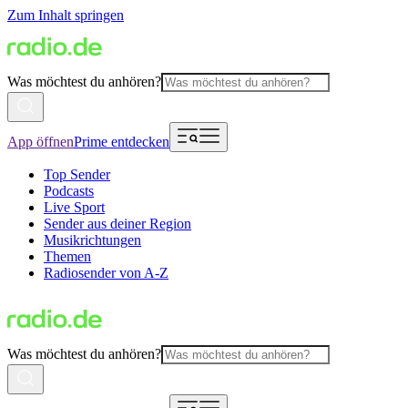
Zum Inhalt springen
Was möchtest du anhören?
App öffnen
Prime entdecken
Top Sender
Podcasts
Live Sport
Sender aus deiner Region
Musikrichtungen
Themen
Radiosender von A-Z
Was möchtest du anhören?