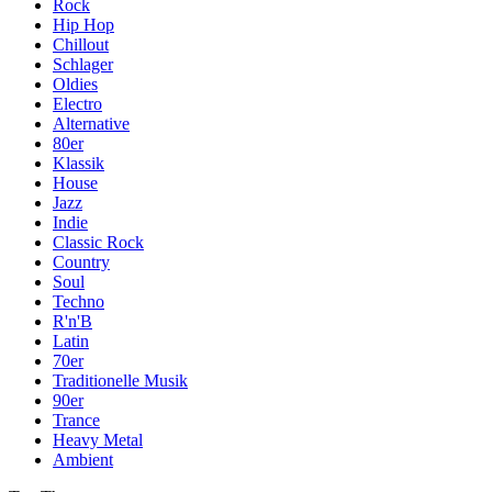
Rock
Hip Hop
Chillout
Schlager
Oldies
Electro
Alternative
80er
Klassik
House
Jazz
Indie
Classic Rock
Country
Soul
Techno
R'n'B
Latin
70er
Traditionelle Musik
90er
Trance
Heavy Metal
Ambient