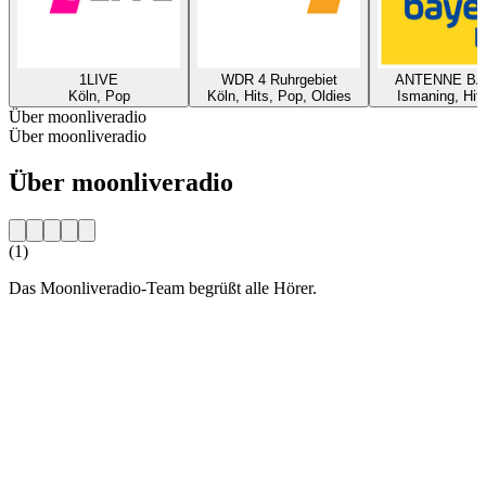
1LIVE
WDR 4 Ruhrgebiet
ANTENNE B
Köln, Pop
Köln, Hits, Pop, Oldies
Ismaning, Hit
Über moonliveradio
Über moonliveradio
Über moonliveradio
(1)
Das Moonliveradio-Team begrüßt alle Hörer.
Sender-Website