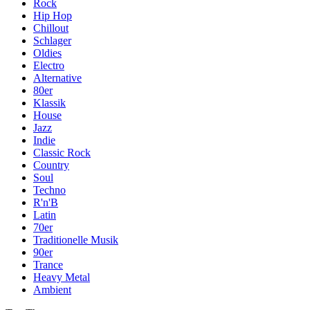
Rock
Hip Hop
Chillout
Schlager
Oldies
Electro
Alternative
80er
Klassik
House
Jazz
Indie
Classic Rock
Country
Soul
Techno
R'n'B
Latin
70er
Traditionelle Musik
90er
Trance
Heavy Metal
Ambient