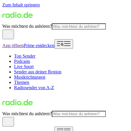
Zum Inhalt springen
Was möchtest du anhören?
App öffnen
Prime entdecken
Top Sender
Podcasts
Live Sport
Sender aus deiner Region
Musikrichtungen
Themen
Radiosender von A-Z
Was möchtest du anhören?