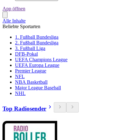
App öffnen
Alle Inhalte
Beliebte Sportarten
1. Fußball Bundesliga
2. Fußball Bundesliga
3. Fußball Liga
DFB-Pokal
UEFA Champions League
UEFA Europa League
Premier League
NFL
NBA Basketball
Major League Baseball
NHL
Top Radiosender