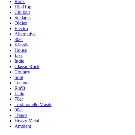
Rock
Hip Hop
Chillout
Schlager
Oldies
Electro
Alternative
80er
Klassik
House
Jazz
Indie
Classic Rock
Country
Soul
Techno
R'n'B
Latin
70er
Traditionelle Musik
90er
Trance
Heavy Metal
Ambient