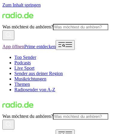
Zum Inhalt springen
Was möchtest du anhören?
App öffnen
Prime entdecken
Top Sender
Podcasts
Live Sport
Sender aus deiner Region
Musikrichtungen
Themen
Radiosender von A-Z
Was möchtest du anhören?