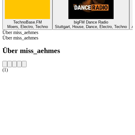
TechnoBase.FM
bigFM Dance Radio
Moers, Electro, Techno
Stuttgart, House, Dance, Electro, Techno
A
Über miss_aehmes
Über miss_aehmes
Über miss_aehmes
(1)
Sender-Website