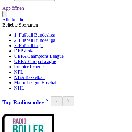
App öffnen
Alle Inhalte
Beliebte Sportarten
1. Fußball Bundesliga
2. Fußball Bundesliga
3. Fußball Liga
DFB-Pokal
UEFA Champions League
UEFA Europa League
Premier League
NFL
NBA Basketball
Major League Baseball
NHL
Top Radiosender