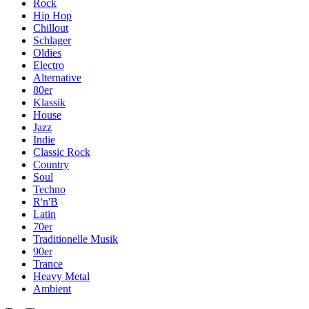
Rock
Hip Hop
Chillout
Schlager
Oldies
Electro
Alternative
80er
Klassik
House
Jazz
Indie
Classic Rock
Country
Soul
Techno
R'n'B
Latin
70er
Traditionelle Musik
90er
Trance
Heavy Metal
Ambient