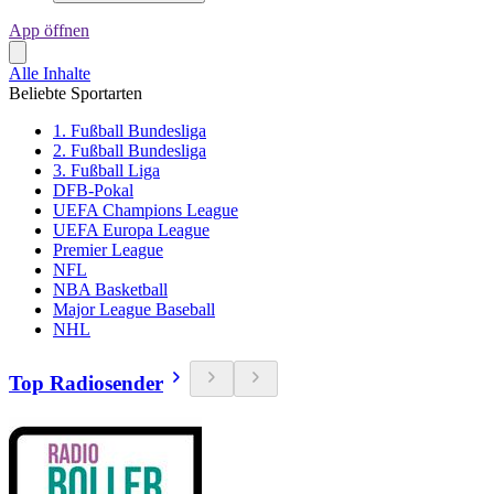
App öffnen
Alle Inhalte
Beliebte Sportarten
1. Fußball Bundesliga
2. Fußball Bundesliga
3. Fußball Liga
DFB-Pokal
UEFA Champions League
UEFA Europa League
Premier League
NFL
NBA Basketball
Major League Baseball
NHL
Top Radiosender