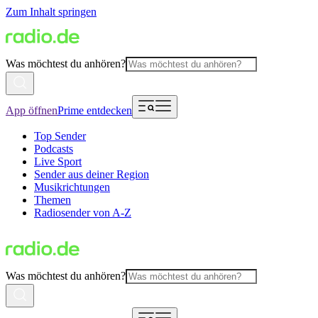
Zum Inhalt springen
Was möchtest du anhören?
App öffnen
Prime entdecken
Top Sender
Podcasts
Live Sport
Sender aus deiner Region
Musikrichtungen
Themen
Radiosender von A-Z
Was möchtest du anhören?