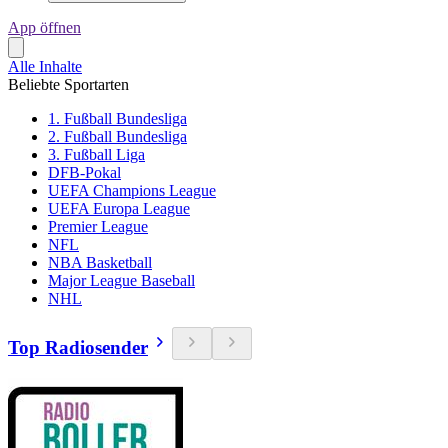
App öffnen
Alle Inhalte
Beliebte Sportarten
1. Fußball Bundesliga
2. Fußball Bundesliga
3. Fußball Liga
DFB-Pokal
UEFA Champions League
UEFA Europa League
Premier League
NFL
NBA Basketball
Major League Baseball
NHL
Top Radiosender