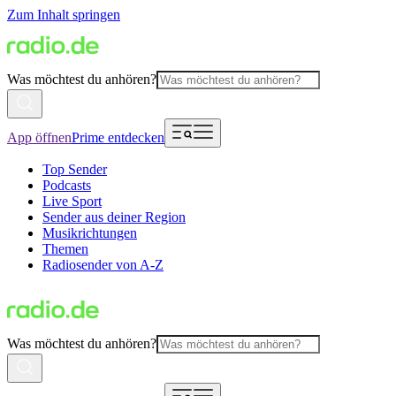
Zum Inhalt springen
Was möchtest du anhören?
App öffnen
Prime entdecken
Top Sender
Podcasts
Live Sport
Sender aus deiner Region
Musikrichtungen
Themen
Radiosender von A-Z
Was möchtest du anhören?