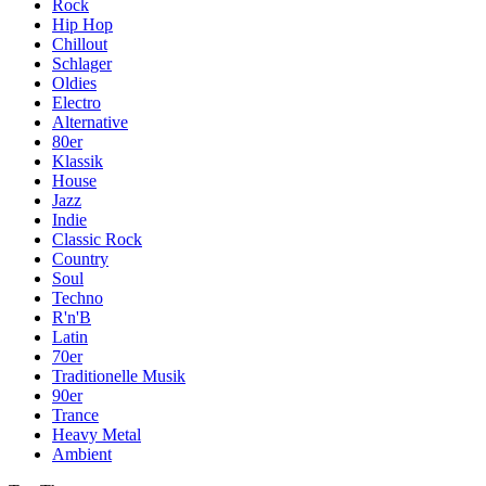
Rock
Hip Hop
Chillout
Schlager
Oldies
Electro
Alternative
80er
Klassik
House
Jazz
Indie
Classic Rock
Country
Soul
Techno
R'n'B
Latin
70er
Traditionelle Musik
90er
Trance
Heavy Metal
Ambient