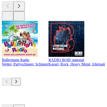
Ballermann Radio
RADIO BOB! national
Wetter, Partyschlager, Schlager
Kassel, Rock, Heavy Metal, Alternativ
Top
Podcasts
Top
Podcasts
Top
Podcasts