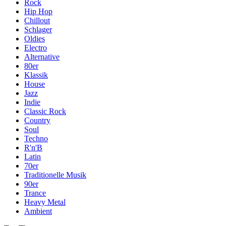
Rock
Hip Hop
Chillout
Schlager
Oldies
Electro
Alternative
80er
Klassik
House
Jazz
Indie
Classic Rock
Country
Soul
Techno
R'n'B
Latin
70er
Traditionelle Musik
90er
Trance
Heavy Metal
Ambient