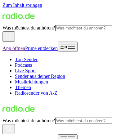
Zum Inhalt springen
Was möchtest du anhören?
App öffnen
Prime entdecken
Top Sender
Podcasts
Live Sport
Sender aus deiner Region
Musikrichtungen
Themen
Radiosender von A-Z
Was möchtest du anhören?