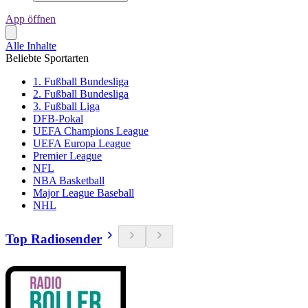
App öffnen
Alle Inhalte
Beliebte Sportarten
1. Fußball Bundesliga
2. Fußball Bundesliga
3. Fußball Liga
DFB-Pokal
UEFA Champions League
UEFA Europa League
Premier League
NFL
NBA Basketball
Major League Baseball
NHL
Top Radiosender