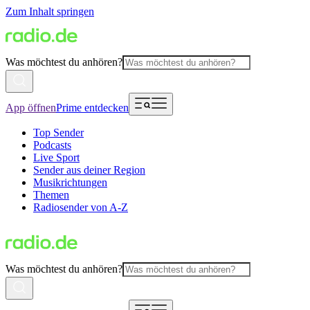
Zum Inhalt springen
Was möchtest du anhören?
App öffnen
Prime entdecken
Top Sender
Podcasts
Live Sport
Sender aus deiner Region
Musikrichtungen
Themen
Radiosender von A-Z
Was möchtest du anhören?