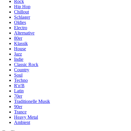
Rock
Hip Hop
Chillout
Schlager
Oldies
Electro
Alternative
80er
Klassik
House
Jazz
Indie
Classic Rock
Country
Soul
Techno
R'n'B
Latin
70er
Traditionelle Musik
90er
Trance
Heavy Metal
Ambient